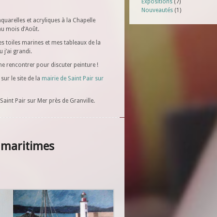
Expositions
(7)
Nouveautés
(1)
aquarelles et acryliques à la Chapelle
au mois d’Août.
s toiles marines et mes tableaux de la
 j’ai grandi.
me rencontrer pour discuter peinture !
sur le site de la
mairie de Saint Pair sur
Saint Pair sur Mer près de Granville.
 maritimes