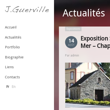
Actualités
Accueil
Expositions
Actualités
Exposition 
14
Mer – Chap
AOÛT
Portfolio
Par admin
Biographie
Liens
Contacts
Fr
En